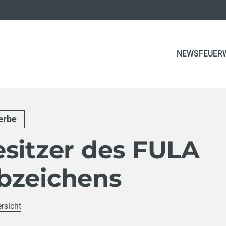
(CURRE
NEWS
FEUER
erbe
esitzer des FULA
bzeichens
rsicht