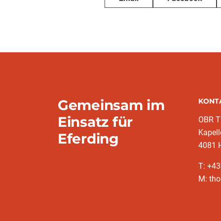
Gemeinsam im
KONT
Einsatz für
OBR T
Kapell
Eferding
4081 H
T: +4
M: tho