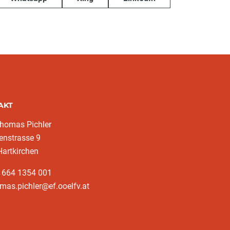
AKT
homas Pichler
enstrasse 9
artkirchen
3 664 1354 001
mas.pichler@ef.ooelfv.at