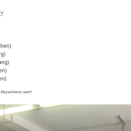
FV
.
chen)
rg)
erg)
en)
en)
 Abzeichens sein!