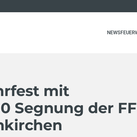
(CURRE
NEWS
FEUER
rfest mit
0 Segnung der FF
nkirchen