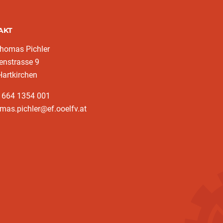
AKT
homas Pichler
enstrasse 9
artkirchen
3 664 1354 001
mas.pichler@ef.ooelfv.at