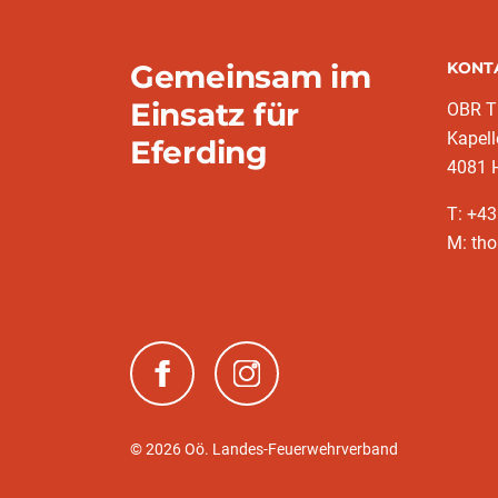
Gemeinsam im
KONT
Einsatz für
OBR T
Kapell
Eferding
4081 H
T: +4
M: tho
(neues Fenster)
(neues Fenster)
© 2026 Oö. Landes-Feuerwehrverband