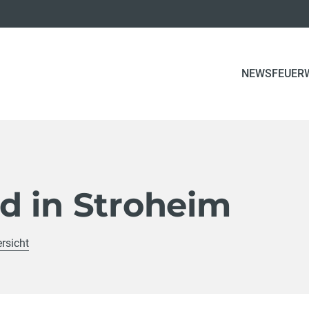
(CURRE
NEWS
FEUER
d in Stroheim
rsicht