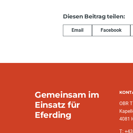
Diesen Beitrag teilen:
Email
Facebook
Gemeinsam im
KONT
Einsatz für
OBR T
Kapell
Eferding
4081 H
T: +4