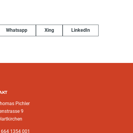
Whatsapp
Xing
LinkedIn
AKT
homas Pichler
enstrasse 9
artkirchen
3 664 1354 001