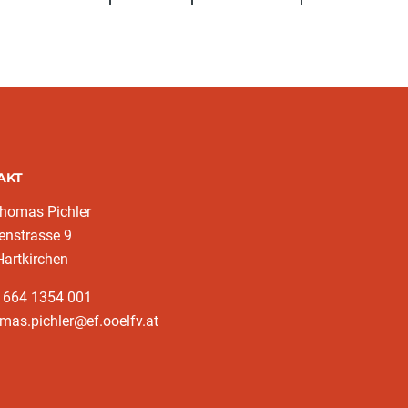
AKT
homas Pichler
enstrasse 9
artkirchen
3 664 1354 001
mas.pichler@ef.ooelfv.at