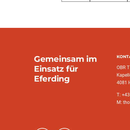
Gemeinsam im
KONT
Einsatz für
OBR T
Kapell
Eferding
4081 H
T: +4
M: tho