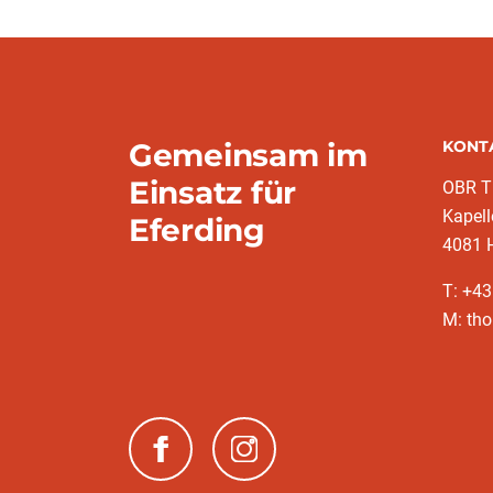
Gemeinsam im
KONT
Einsatz für
OBR T
Kapell
Eferding
4081 H
T: +4
M: tho
(neues Fenster)
(neues Fenster)