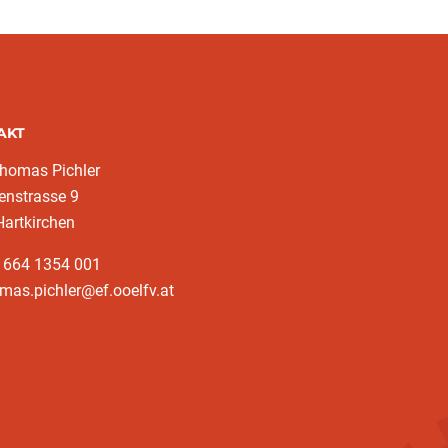
AKT
homas Pichler
enstrasse 9
artkirchen
3 664 1354 001
mas.pichler@ef.ooelfv.at